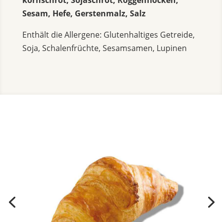
kornschrot, So­ja­schrot, Rog­gen­flo­cken,
Sesam, Hefe, Gers­ten­malz, Salz
Ent­hält die All­er­ge­ne: Glu­ten­hal­ti­ges Ge­trei­de,
Soja, Scha­len­früch­te, Se­sam­sa­men, Lu­pi­nen