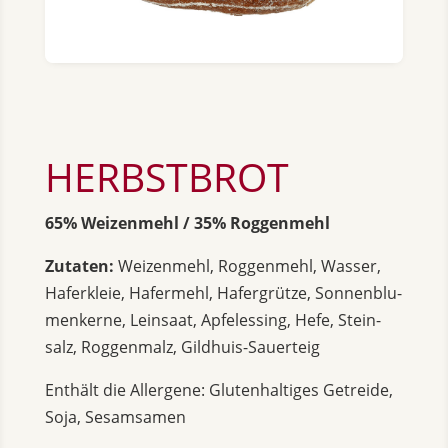
HERBST­BROT
65% Wei­zen­mehl / 35% Rog­gen­mehl
Zu­ta­ten:
Wei­zen­mehl, Rog­gen­mehl, Was­ser,
Ha­fer­kleie, Ha­fer­mehl, Ha­fer­grüt­ze, Son­nen­blu­
men­ker­ne, Lein­saat, Ap­fel­essing, Hefe, Stein­
salz, Rog­gen­malz, Gild­hu­is-Sau­er­teig
Ent­hält die All­er­ge­ne: Glu­ten­hal­ti­ges Ge­trei­de,
Soja, Se­sam­sa­men